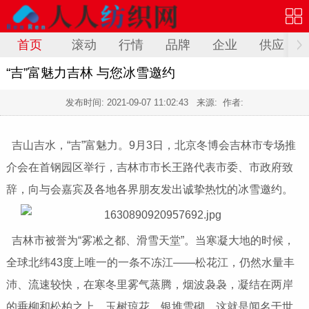
首页
滚动
行情
品牌
企业
供应
“吉”富魅力吉林 与您冰雪邀约
发布时间:
2021-09-07 11:02:43
来源: 作者:
吉山吉水，“吉”富魅力。9月3日，北京冬博会吉林市专场推
介会在首钢园区举行，吉林市市长王路代表市委、市政府致
辞，向与会嘉宾及各地各界朋友发出诚挚热忱的冰雪邀约。
吉林市被誉为“雾凇之都、滑雪天堂”。当寒凝大地的时候，
全球北纬43度上唯一的一条不冻江——松花江，仍然水量丰
沛、流速较快，在寒冬里雾气蒸腾，烟波袅袅，凝结在两岸
的垂柳和松柏之上，玉树琼花，银堆雪砌，这就是闻名于世