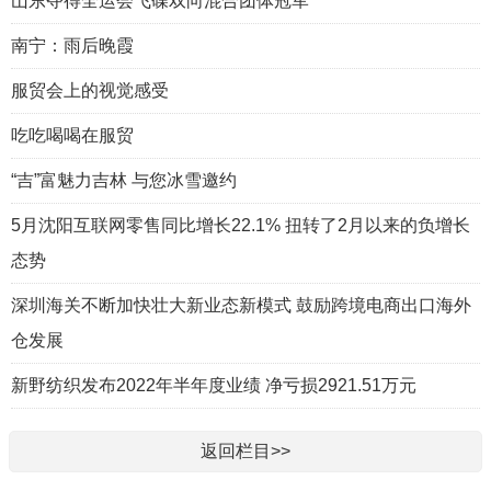
山东夺得全运会飞碟双向混合团体冠军
南宁：雨后晚霞
服贸会上的视觉感受
吃吃喝喝在服贸
“吉”富魅力吉林 与您冰雪邀约
5月沈阳互联网零售同比增长22.1% 扭转了2月以来的负增长
态势
深圳海关不断加快壮大新业态新模式 鼓励跨境电商出口海外
仓发展
新野纺织发布2022年半年度业绩 净亏损2921.51万元
返回栏目>>