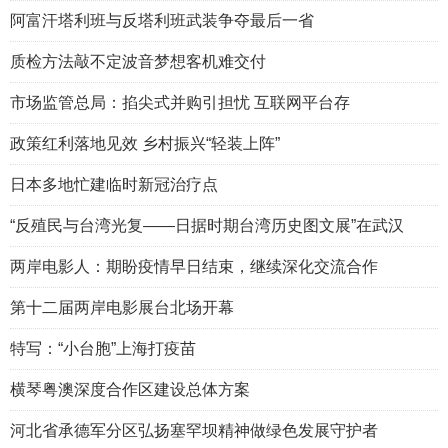
阿富汗塔利班与反塔利班武装争夺最后一省
质检方法敲不定波音梦想客机难交付
市场监管总局：掐尖式并购引担忧 互联网平台存
政策红利落地见效 乡村振兴“轻装上阵”
日本多地忙建临时新冠治疗点
“反殖民与台湾光复——日据时期台湾历史图文展”在武汉
两岸电影人：期盼疫情早日结束，继续深化交流合作
第十二届两岸电影展台北场开幕
特写：“小台胞”上海打疫苗
横琴粤澳深度合作区建设总体方案
河北省承德军分区弘扬塞罕坝精神做绿色发展守护者